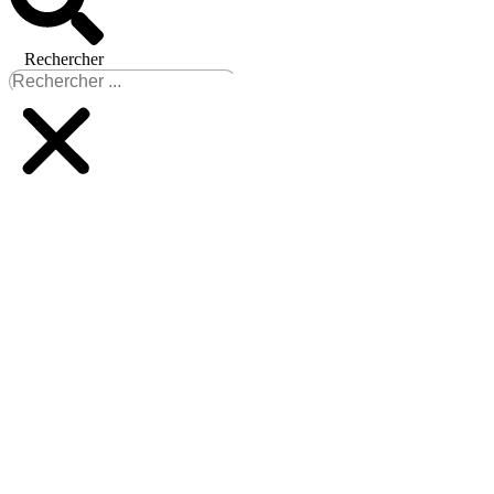
Rechercher
UN FOOD TRUCK
ARRIVE A VAIRE :
TOUS LES 2è