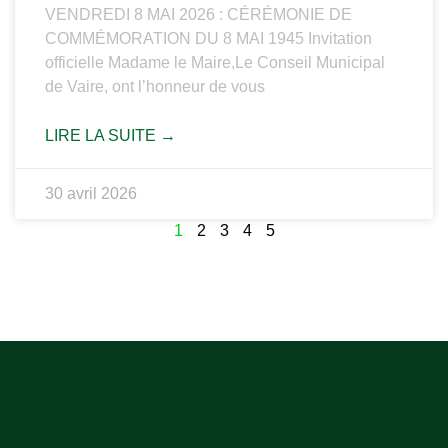
VENDREDI 8 MAI 2026 : CÉRÉMONIE DE
COMMÉMORATION DU 8 MAI 1945 Invitation
officielle Madame le Maire,Le Conseil Municipal
de Vaire, ont l’honneur de vous
LIRE LA SUITE →
30 avril 2026
1
2
3
4
5