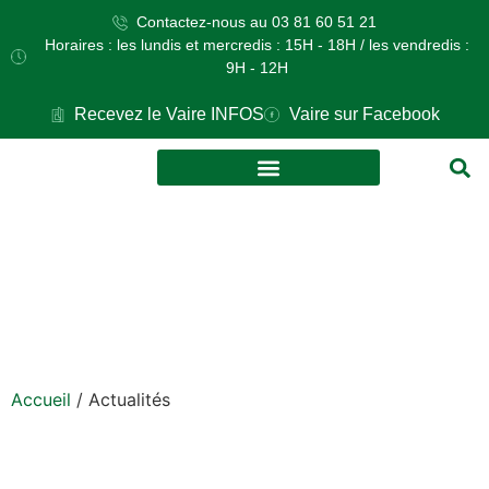
Contactez-nous au 03 81 60 51 21
Horaires : les lundis et mercredis : 15H - 18H / les vendredis :
9H - 12H
Recevez le Vaire INFOS
Vaire sur Facebook
VOS DÉMARCHES
CULTURE ET LOISIRS
Actualités
Accueil
/
Actualités