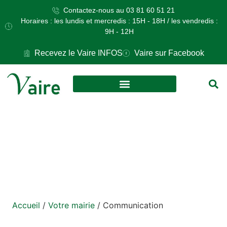
Contactez-nous au 03 81 60 51 21
Horaires : les lundis et mercredis : 15H - 18H / les vendredis :
9H - 12H
Recevez le Vaire INFOS
Vaire sur Facebook
VOS DÉMARCHES
CULTURE ET LOISIRS
Communication
Accueil
/
Votre mairie
/
Communication