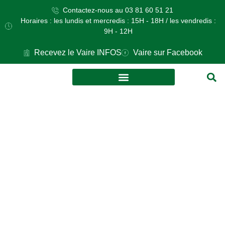
Contactez-nous au 03 81 60 51 21
Horaires : les lundis et mercredis : 15H - 18H / les vendredis :
9H - 12H
Recevez le Vaire INFOS
Vaire sur Facebook
VOS DÉMARCHES
CULTURE ET LOISIRS
TELETHON :
COLLECTE DE
JOUETS ET
MARCHÉ AUX