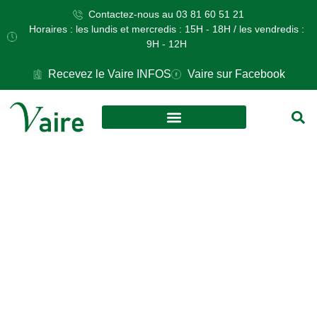
Contactez-nous au 03 81 60 51 21
Horaires : les lundis et mercredis : 15H - 18H / les vendredis :
9H - 12H
Recevez le Vaire INFOS
Vaire sur Facebook
VOS DÉMARCHES
CULTURE ET LOISIRS
JEUDI 31
OCTOBRE :
DEFILE
D’HALLOWEEN