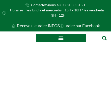
Contactez-nous au 03 81 60 51 21
Horaires : les lundis et mercredis : 15H - 18H / les vendredis :
9H - 12H
Recevez le Vaire INFOS
Vaire sur Facebook
VOS DÉMARCHES
CULTURE ET LOISIRS
ELECTIONS
EUROPEENNES :
pensez à votre
procuration !