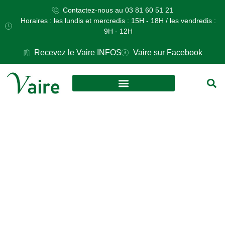
Contactez-nous au 03 81 60 51 21
Horaires : les lundis et mercredis : 15H - 18H / les vendredis :
9H - 12H
Recevez le Vaire INFOS
Vaire sur Facebook
VOS DÉMARCHES
CULTURE ET LOISIRS
Le cabinet
infirmier change
ses horaires